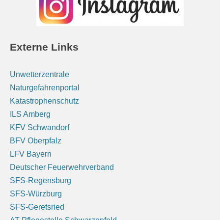
Oberbayern: Vereinzelt, an den Alpen teils auch
kräftige Schauer und Gewitter. Nachts am östlichen
Alpenrand noch Regen oder Gewitter, später
Auflockerungen. Tiefstwerte 14 bis 17 Grad.
6 August 2026
Externe Links
Das Regionalwetter für Oberbayern: Vereinzelt, an
den Alpen teils auch kräftige Schauer und Gewitter.
Unwetterzentrale
Nachts am östlichen Alpenrand noch Regen oder
Naturgefahrenportal
Gewitter, später Auflockerungen. Tiefstwerte 14 bis 17
Katastrophenschutz
Grad.
[...]
ILS Amberg
KFV Schwandorf
Unterfranken: Überwiegend sonnig. Nachts klar,
BFV Oberpfalz
Abkühlung auf 14 bis 9 Grad.
LFV Bayern
6 August 2026
Deutscher Feuerwehrverband
Das Regionalwetter für Unterfranken: Überwiegend
SFS-Regensburg
sonnig. Nachts klar, Abkühlung auf 14 bis 9 Grad.
[...]
SFS-Würzburg