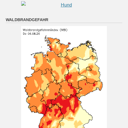
Oberpfalz: Teils sonnig, teils wolkig; vereinzelt
AKTUELLE WETTERWARNUNGEN
Schauer oder Gewitter möglich. Nachts klar oder
locker bewölkt, Abkühlung auf 16 bis 10 Grad.
6 August 2026
WALDBRANDGEFAHR
Das Regionalwetter für Oberpfalz: Teils sonnig, teils
wolkig; vereinzelt Schauer oder Gewitter möglich.
Nachts klar oder locker bewölkt, Abkühlung auf 16 bis
10 Grad.
[...]
München (6.8. 16:00): Regen 22°
6 August 2026
Wetterwerte von Donnerstag 06.08.2026 16:00:
Wetterzustand: Regen Lufttemperatur in 2 Metern
Höhe: 22° mittlere Windgeschwindigkeit: 3 km/h
mittlere Windrichtung: SW
[...]