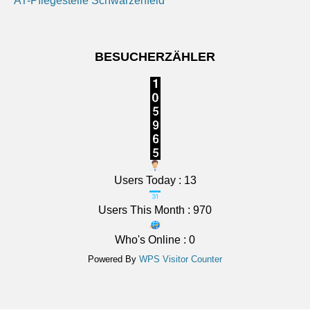
SFS-Geretsried
Mittelfranken: Sonne und Wolken. Nachts meist klar,
AT-Pflegestelle Schwarzenfeld
Abkühlung auf 14 bis 11 Grad.
6 August 2026
BESUCHERZÄHLER
Das Regionalwetter für Mittelfranken: Sonne und
Wolken. Nachts meist klar, Abkühlung auf 14 bis 11
Grad.
[...]
Users Today : 13
Users This Month : 970
Who's Online : 0
Powered By
WPS Visitor Counter