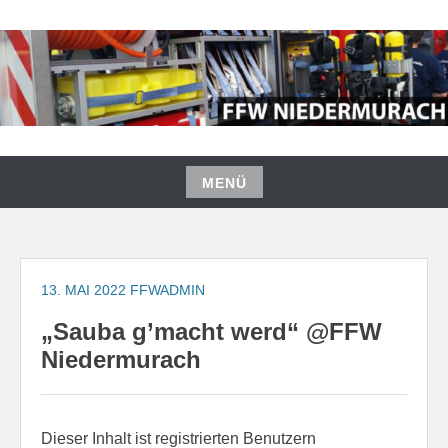
Zum
Inhalt
springen
FREIWILLIGE FEUERWEHR
NIEDERMURACH
MENÜ
Zum
Inhalt
springen
13. MAI 2022
FFWADMIN
„Sauba g’macht werd“ @FFW
Niedermurach
Dieser Inhalt ist registrierten Benutzern