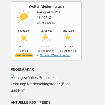
Wetter Niedermurach
Freitag, 07.08.2026
16 / 27°C
Leicht bewölkt
Sa, 08.08.
So, 09.08.
Mo, 10.08.
14 / 28°C
12 / 31°C
19 / 33°C
Sonnig
Leicht bewölkt
Leicht bewölkt
Aktuelles Wetter ansehen
REGENRADAR
AKTUELLE RSS – FEEDS