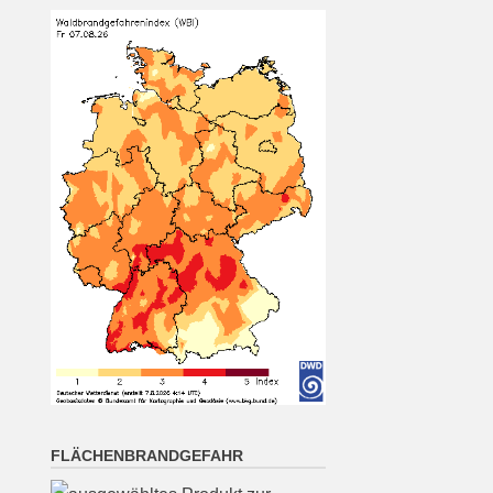
Oberpfalz: Sonnig oder locker
bewölkt. Nachts meist klar,
Abkühlung auf 14 bis 9 Grad.
[...]
München (7.8. 16:00):
wolkenlos 27°
7 August 2026
Wetterwerte von Freitag
07.08.2026 16:00:
Wetterzustand: wolkenlos
Lufttemperatur in 2 Metern
Höhe: 27° mittlere
Windrichtung: N
[...]
FLÄCHENBRANDGEFAHR
Nürnberg (7.8. 16:00):