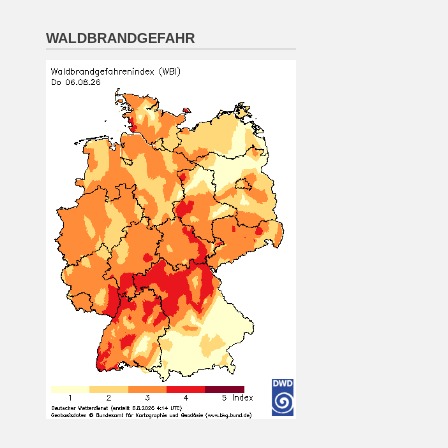
oder locker bewölkt, Abkühlung
auf 16 bis 10 Grad.
WALDBRANDGEFAHR
6 August 2026
Das Regionalwetter für
Oberpfalz: Teils sonnig, teils
wolkig; vereinzelt Schauer oder
Gewitter möglich. Nachts klar
oder locker bewölkt, Abkühlung
auf 16 bis 10 Grad.
[...]
München (6.8. 16:00): Regen
22°
6 August 2026
Wetterwerte von Donnerstag
06.08.2026 16:00:
Wetterzustand: Regen