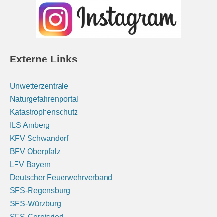
kräftige Schauer und Gewitter. Nachts am östlichen
Alpenrand noch Regen oder Gewitter, später
Auflockerungen. Tiefstwerte 14 bis 17 Grad.
6 August 2026
Externe Links
Das Regionalwetter für Oberbayern: Vereinzelt, an
den Alpen teils auch kräftige Schauer und Gewitter.
Unwetterzentrale
Nachts am östlichen Alpenrand noch Regen oder
Naturgefahrenportal
Gewitter, später Auflockerungen. Tiefstwerte 14 bis 17
Katastrophenschutz
Grad.
[...]
ILS Amberg
KFV Schwandorf
Unterfranken: Überwiegend sonnig. Nachts klar,
BFV Oberpfalz
Abkühlung auf 14 bis 9 Grad.
LFV Bayern
6 August 2026
Deutscher Feuerwehrverband
Das Regionalwetter für Unterfranken: Überwiegend
SFS-Regensburg
sonnig. Nachts klar, Abkühlung auf 14 bis 9 Grad.
[...]
SFS-Würzburg
SFS-Geretsried