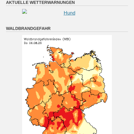
AKTUELLE WETTERWARNUNGEN
Schauer oder Gewitter möglich. Nachts klar oder
locker bewölkt, Abkühlung auf 16 bis 10 Grad.
6 August 2026
WALDBRANDGEFAHR
Das Regionalwetter für Oberpfalz: Teils sonnig, teils
wolkig; vereinzelt Schauer oder Gewitter möglich.
Nachts klar oder locker bewölkt, Abkühlung auf 16 bis
10 Grad.
[...]
München (6.8. 16:00): Regen 22°
6 August 2026
Wetterwerte von Donnerstag 06.08.2026 16:00:
Wetterzustand: Regen Lufttemperatur in 2 Metern
Höhe: 22° mittlere Windgeschwindigkeit: 3 km/h
mittlere Windrichtung: SW
[...]
Nürnberg (6.8. 16:00): stark bewölkt 28°