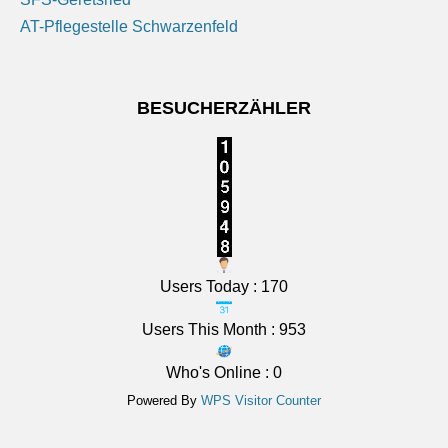
Mittelfranken: Sonne und Wolken. Nachts meist klar,
AT-Pflegestelle Schwarzenfeld
Abkühlung auf 14 bis 11 Grad.
6 August 2026
BESUCHERZÄHLER
Das Regionalwetter für Mittelfranken: Sonne und
Wolken. Nachts meist klar, Abkühlung auf 14 bis 11
Grad.
[...]
Users Today : 170
Users This Month : 953
Who's Online : 0
Powered By
WPS Visitor Counter