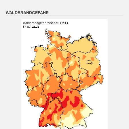
Das Regionalwetter für Oberpfalz: Sonnig oder locker
WALDBRANDGEFAHR
bewölkt. Nachts meist klar, Abkühlung auf 14 bis 9
Grad.
[...]
München (7.8. 16:00): wolkenlos 27°
7 August 2026
Wetterwerte von Freitag 07.08.2026 16:00:
Wetterzustand: wolkenlos Lufttemperatur in 2 Metern
Höhe: 27° mittlere Windrichtung: N
[...]
Nürnberg (7.8. 16:00): wolkenlos 26°
7 August 2026
Wetterwerte von Freitag 07.08.2026 16:00:
Wetterzustand: wolkenlos Lufttemperatur in 2 Metern
Höhe: 26° mittlere Windgeschwindigkeit: 7 km/h