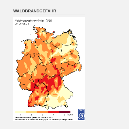
oder locker bewölkt, Abkühlung
auf 16 bis 10 Grad.
WALDBRANDGEFAHR
7 August 2026
Das Regionalwetter für
Oberpfalz: Teils sonnig, teils
wolkig; vereinzelt Schauer oder
Gewitter möglich. Nachts klar
oder locker bewölkt, Abkühlung
auf 16 bis 10 Grad.
[...]
München (7.8. 4:00): wolkig 18°
7 August 2026
Wetterwerte von Freitag
07.08.2026 04:00:
Wetterzustand: wolkig
Lufttemperatur in 2 Metern