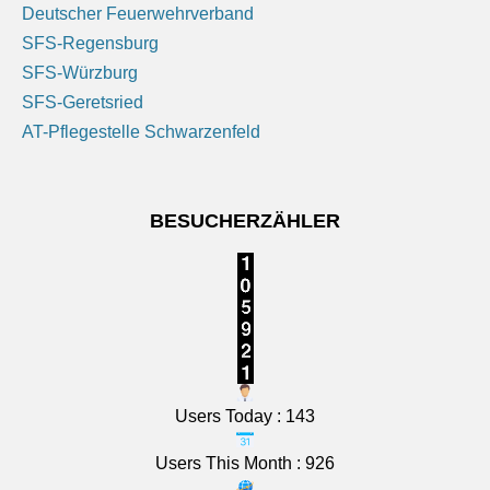
Grad.
[...]
Deutscher Feuerwehrverband
SFS-Regensburg
Oberfranken: Sonne und Wolken. Nachts meist klar,
SFS-Würzburg
Abkühlung auf 12 bis 9 Grad.
SFS-Geretsried
6 August 2026
AT-Pflegestelle Schwarzenfeld
Das Regionalwetter für Oberfranken: Sonne und
Wolken. Nachts meist klar, Abkühlung auf 12 bis 9
BESUCHERZÄHLER
Grad.
[...]
Users Today : 143
Users This Month : 926