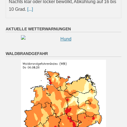
Nachts klar oder locker bewölkt, Abkühlung auf 16 bis
10 Grad.
[...]
München (6.8. 16:00): Regen 22°
AKTUELLE WETTERWARNUNGEN
6 August 2026
Wetterwerte von Donnerstag 06.08.2026 16:00:
Wetterzustand: Regen Lufttemperatur in 2 Metern
WALDBRANDGEFAHR
Höhe: 22° mittlere Windgeschwindigkeit: 3 km/h
mittlere Windrichtung: SW
[...]
Nürnberg (6.8. 16:00): stark bewölkt 28°
6 August 2026
Wetterwerte von Donnerstag 06.08.2026 16:00:
Wetterzustand: stark bewölkt Lufttemperatur in 2
Metern Höhe: 28° mittlere Windgeschwindigkeit: 8
km/h mittlere Windrichtung: NW
[...]