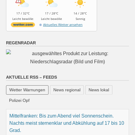
17 / 32°C
17 / 28°C
14 / 28°C
Leicht bewölkt
Leicht bewölkt
Sonnig
Aktuelles Wetter ansehen
REGENRADAR
AKTUELLE RSS – FEEDS
Mittelfranken: Bis zum Abend viel Sonnenschein.
Nachts meist sternenklar und Abkühlung auf 17 bis 10
Wetter Warnungen
News regional
News lokal
Grad.
Polizei Opf
9 August 2026
Das Regionalwetter für Mittelfranken: Bis zum Abend
viel Sonnenschein. Nachts meist sternenklar und
Abkühlung auf 17 bis 10 Grad.
[...]