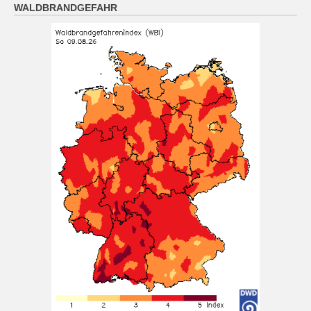
WALDBRANDGEFAHR
und Abkühlung auf 15 bis 10 Grad.
9 August 2026
Das Regionalwetter für Oberpfalz: Bis zum Abend
sonnig. Nachts meist klar und Abkühlung auf 15 bis 10
Grad.
[...]
München (9.8. 4:00): wolkig 17°
9 August 2026
Wetterwerte von Sonntag 09.08.2026 04:00:
Wetterzustand: wolkig Lufttemperatur in 2 Metern
Höhe: 17° mittlere Windgeschwindigkeit: 2 km/h
mittlere Windrichtung: NO
[...]
Nürnberg (9.8. 4:00): wolkenlos 16°
9 August 2026