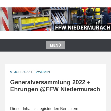
Zum
Inhalt
springen
FREIWILLIGE FEUERWEHR
NIEDERMURACH
MENÜ
Zum
Inhalt
springen
9. JULI 2022
FFWADMIN
Generalversammlung 2022 +
Ehrungen @FFW Niedermurach
Dieser Inhalt ist registrierten Benutzern