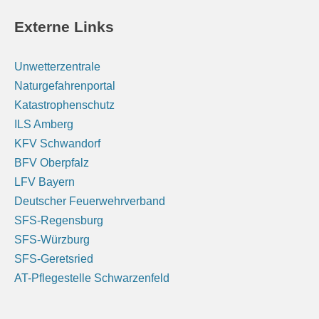
sonnig. Nachts meist sternenklar bei Tiefstwerten von
Externe Links
11 bis 18 Grad.
[...]
Unwetterzentrale
Unterfranken: Bis zum Abend viel Sonnenschein.
Nachts meist sternenklar und Abkühlung auf 18 bis 10
Naturgefahrenportal
Grad.
Katastrophenschutz
ILS Amberg
9 August 2026
KFV Schwandorf
Das Regionalwetter für Unterfranken: Bis zum Abend
BFV Oberpfalz
viel Sonnenschein. Nachts meist sternenklar und
LFV Bayern
Abkühlung auf 18 bis 10 Grad.
[...]
Deutscher Feuerwehrverband
SFS-Regensburg
SFS-Würzburg
SFS-Geretsried
AT-Pflegestelle Schwarzenfeld