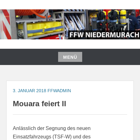
Zum
Inhalt
springen
FREIWILLIGE FEUERWEHR
NIEDERMURACH
MENÜ
Zum
Inhalt
springen
3. JANUAR 2018
FFWADMIN
Mouara feiert II
Anlässlich der Segnung des neuen
Einsatzfahrzeugs (TSF-W) und des