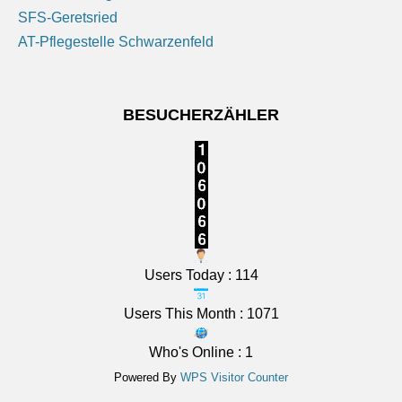
SFS-Geretsried
Mittelfranken: Sonne und Wolken. Nachts meist klar,
AT-Pflegestelle Schwarzenfeld
Abkühlung auf 14 bis 11 Grad.
7 August 2026
BESUCHERZÄHLER
Das Regionalwetter für Mittelfranken: Sonne und
Wolken. Nachts meist klar, Abkühlung auf 14 bis 11
Grad.
[...]
Users Today : 114
Users This Month : 1071
Who's Online : 1
Powered By
WPS Visitor Counter