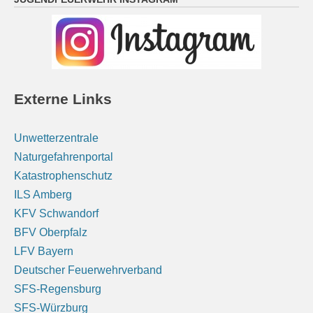
Oberbayern: Vereinzelt, an den Alpen teils auch
kräftige Schauer und Gewitter. Nachts am östlichen
Alpenrand noch Regen oder Gewitter, später
Auflockerungen. Tiefstwerte 14 bis 17 Grad.
7 August 2026
Externe Links
Das Regionalwetter für Oberbayern: Vereinzelt, an
den Alpen teils auch kräftige Schauer und Gewitter.
Unwetterzentrale
Nachts am östlichen Alpenrand noch Regen oder
Naturgefahrenportal
Gewitter, später Auflockerungen. Tiefstwerte 14 bis 17
Katastrophenschutz
Grad.
[...]
ILS Amberg
KFV Schwandorf
Unterfranken: Überwiegend sonnig. Nachts klar,
BFV Oberpfalz
Abkühlung auf 14 bis 9 Grad.
LFV Bayern
7 August 2026
Deutscher Feuerwehrverband
Das Regionalwetter für Unterfranken: Überwiegend
SFS-Regensburg
sonnig. Nachts klar, Abkühlung auf 14 bis 9 Grad.
[...]
SFS-Würzburg