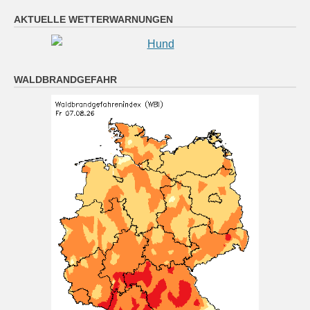
Oberpfalz: Teils sonnig, teils wolkig; vereinzelt
AKTUELLE WETTERWARNUNGEN
Schauer oder Gewitter möglich. Nachts klar oder
locker bewölkt, Abkühlung auf 16 bis 10 Grad.
7 August 2026
WALDBRANDGEFAHR
Das Regionalwetter für Oberpfalz: Teils sonnig, teils
wolkig; vereinzelt Schauer oder Gewitter möglich.
Nachts klar oder locker bewölkt, Abkühlung auf 16 bis
10 Grad.
[...]
München (7.8. 4:00): wolkig 18°
7 August 2026
Wetterwerte von Freitag 07.08.2026 04:00:
Wetterzustand: wolkig Lufttemperatur in 2 Metern
Höhe: 18° mittlere Windgeschwindigkeit: 3 km/h
mittlere Windrichtung: NW
[...]