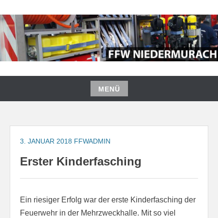
Zum
Inhalt
springen
FREIWILLIGE FEUERWEHR
NIEDERMURACH
MENÜ
Zum
Inhalt
springen
3. JANUAR 2018
FFWADMIN
Erster Kinderfasching
Ein riesiger Erfolg war der erste Kinderfasching der
Feuerwehr in der Mehrzweckhalle. Mit so viel