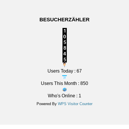
Das Regionalwetter für Unterfranken: Mehr Sonne als
Wolken und weitgehend trocken. In der Nacht teils
BESUCHERZÄHLER
klar, teils wolkig und meist trocken, Tiefstwerte bei 19
bis 16 Grad.
[...]
Mittelfranken: Mehr Sonne als Wolken. Im Verlauf
höchstens im Süden Schauer und Gewitter möglich. In
der Nacht teils klar, teils wolkig und meist trocken,
Tiefstwerte bei 21 bis 18 Grad.
Users Today : 67
6 August 2026
Users This Month : 850
Das Regionalwetter für Mittelfranken: Mehr Sonne als
Wolken. Im Verlauf höchstens im Süden Schauer und
Who's Online : 1
Gewitter möglich. In der Nacht teils klar, teils wolkig
Powered By
WPS Visitor Counter
und meist trocken, Tiefstwerte bei 21 bis 18 Grad.
[...]