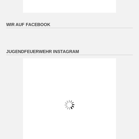
Schauer oder Gewitter. Nachts meist trocken und oft
klar. Tiefstwerte 10 bis 15 Grad.
[...]
WIR AUF FACEBOOK
JUGENDFEUERWEHR INSTAGRAM