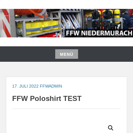
Zum
Inhalt
springen
FREIWILLIGE FEUERWEHR
NIEDERMURACH
MENÜ
Zum
Inhalt
springen
17. JULI 2022
FFWADMIN
FFW Poloshirt TEST