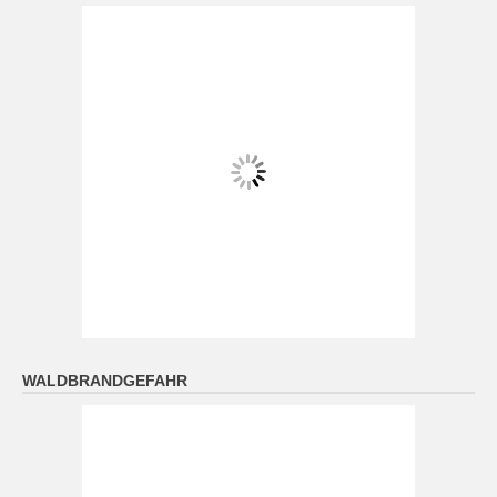
7 August 2026
Das Regionalwetter für Oberfranken: Sonnig oder
locker bewölkt. Nachts meist klar, Abkühlung auf 12
bis 8 Grad.
[...]
Niederbayern: Zunehmend Auflockerungen und immer
öfter Sonne. Nachts oft klar, Abkühlung auf 16 bis 12
Grad.
7 August 2026
Das Regionalwetter für Niederbayern: Zunehmend
Auflockerungen und immer öfter Sonne. Nachts oft
klar, Abkühlung auf 16 bis 12 Grad.
[...]
WALDBRANDGEFAHR
Oberpfalz: Sonnig oder locker bewölkt. Nachts meist
klar, Abkühlung auf 14 bis 9 Grad.
7 August 2026