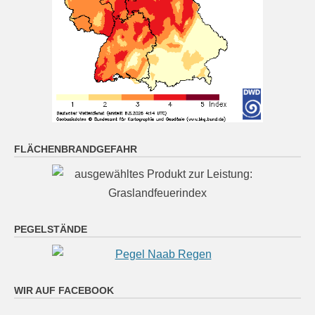
bewölkt und im Süden der Region Schauer/Gewitter,
20 bis 17 Grad.
[...]
München (6.8. 4:00): bedeckt 21°
6 August 2026
Wetterwerte von Donnerstag 06.08.2026 04:00:
Wetterzustand: bedeckt Lufttemperatur in 2 Metern
FLÄCHENBRANDGEFAHR
Höhe: 21° mittlere Windgeschwindigkeit: 5 km/h
mittlere Windrichtung: S
[...]
Nürnberg (6.8. 4:00): wolkig 22°
PEGELSTÄNDE
6 August 2026
Wetterwerte von Donnerstag 06.08.2026 04:00:
Wetterzustand: wolkig Lufttemperatur in 2 Metern
WIR AUF FACEBOOK
Höhe: 22° mittlere Windgeschwindigkeit: 2 km/h