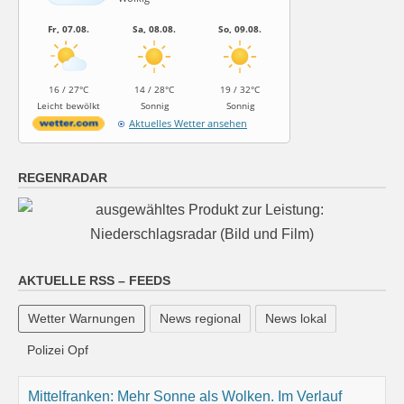
Fr, 07.08.
Sa, 08.08.
So, 09.08.
16 / 27°C
14 / 28°C
19 / 32°C
Leicht bewölkt
Sonnig
Sonnig
Aktuelles Wetter ansehen
REGENRADAR
AKTUELLE RSS – FEEDS
Mittelfranken: Mehr Sonne als Wolken. Im Verlauf
höchstens im Süden Schauer und Gewitter möglich. In
Wetter Warnungen
News regional
News lokal
der Nacht teils klar, teils wolkig und meist trocken,
Polizei Opf
Tiefstwerte bei 21 bis 18 Grad.
6 August 2026