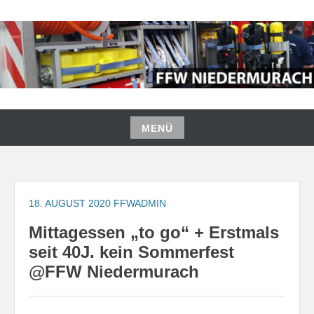
Zum
Inhalt
springen
FREIWILLIGE FEUERWEHR
NIEDERMURACH
MENÜ
Zum
Inhalt
springen
18. AUGUST 2020
FFWADMIN
Mittagessen „to go“ + Erstmals
seit 40J. kein Sommerfest
@FFW Niedermurach