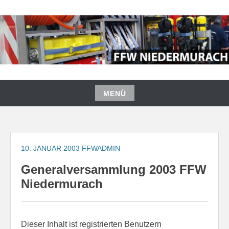
Zum
Inhalt
springen
FREIWILLIGE FEUERWEHR
NIEDERMURACH
MENÜ
Zum
Inhalt
springen
10. JANUAR 2003
FFWADMIN
Generalversammlung 2003 FFW
Niedermurach
Dieser Inhalt ist registrierten Benutzern