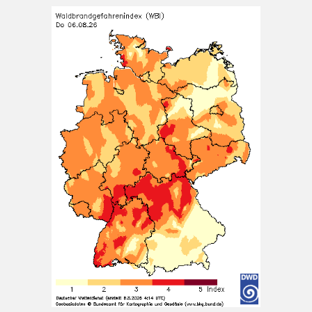
Regen oder Gewitter, später trocken und
Auflockerungen. Tiefstwerte 15 bis 18 Grad.
[...]
Oberpfalz: Teils sonnig, teils wolkig; vereinzelt
Schauer oder Gewitter möglich. Nachts klar oder
locker bewölkt, Abkühlung auf 16 bis 10 Grad.
6 August 2026
Das Regionalwetter für Oberpfalz: Teils sonnig, teils
wolkig; vereinzelt Schauer oder Gewitter möglich.
Nachts klar oder locker bewölkt, Abkühlung auf 16 bis
10 Grad.
[...]
München (6.8. 16:00): Regen 22°
6 August 2026
Wetterwerte von Donnerstag 06.08.2026 16:00:
Wetterzustand: Regen Lufttemperatur in 2 Metern