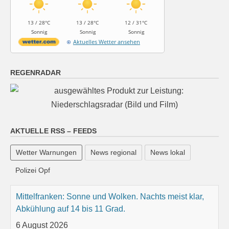
13 / 28°C
13 / 28°C
12 / 31°C
Sonnig
Sonnig
Sonnig
Aktuelles Wetter ansehen
REGENRADAR
AKTUELLE RSS – FEEDS
Wetter Warnungen
News regional
News lokal
Mittelfranken: Sonne und Wolken. Nachts meist klar,
Polizei Opf
Abkühlung auf 14 bis 11 Grad.
6 August 2026
Das Regionalwetter für Mittelfranken: Sonne und
Wolken. Nachts meist klar, Abkühlung auf 14 bis 11