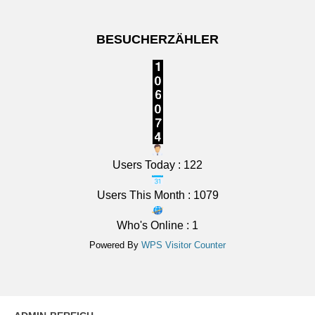
Grad.
[...]
BESUCHERZÄHLER
Unterfranken: Überwiegend sonnig. Nachts klar,
Abkühlung auf 14 bis 9 Grad.
7 August 2026
Das Regionalwetter für Unterfranken: Überwiegend
sonnig. Nachts klar, Abkühlung auf 14 bis 9 Grad.
[...]
Users Today : 122
Users This Month : 1079
Who's Online : 1
Powered By
WPS Visitor Counter