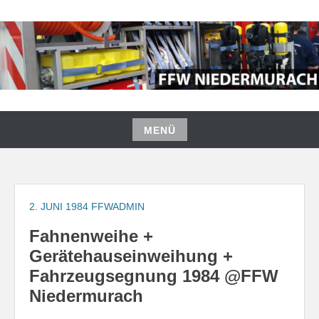
Zum
Inhalt
springen
FREIWILLIGE FEUERWEHR
NIEDERMURACH
MENÜ
Zum
Inhalt
springen
2. JUNI 1984
FFWADMIN
Fahnenweihe +
Gerätehauseinweihung +
Fahrzeugsegnung 1984 @FFW
Niedermurach