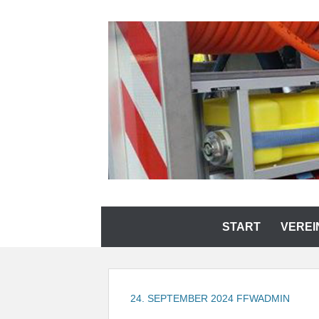
Zum
Inhalt
springen
FREIWILLIGE FEUE
Zum
START
VEREI
Inhalt
springen
24. SEPTEMBER 2024
FFWADMIN