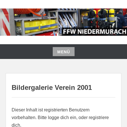
Zum
Inhalt
springen
FREIWILLIGE FEUERWEHR
NIEDERMURACH
MENÜ
Zum
Inhalt
springen
Bildergalerie Verein 2001
Dieser Inhalt ist registrierten Benutzern
vorbehalten. Bitte logge dich ein, oder registriere
dich.