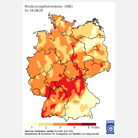
wolkig; vereinzelt Schauer oder Gewitter möglich.
Nachts klar oder locker bewölkt, Abkühlung auf 16 bis
10 Grad.
[...]
München (6.8. 16:00): Regen 22°
6 August 2026
Wetterwerte von Donnerstag 06.08.2026 16:00:
Wetterzustand: Regen Lufttemperatur in 2 Metern
Höhe: 22° mittlere Windgeschwindigkeit: 3 km/h
mittlere Windrichtung: SW
[...]
Nürnberg (6.8. 16:00): stark bewölkt 28°
6 August 2026
Wetterwerte von Donnerstag 06.08.2026 16:00:
Wetterzustand: stark bewölkt Lufttemperatur in 2