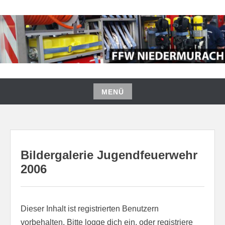
Zum
Inhalt
springen
FREIWILLIGE FEUERWEHR
NIEDERMURACH
MENÜ
Zum
Inhalt
springen
Bildergalerie Jugendfeuerwehr
2006
Dieser Inhalt ist registrierten Benutzern
vorbehalten. Bitte logge dich ein, oder registriere