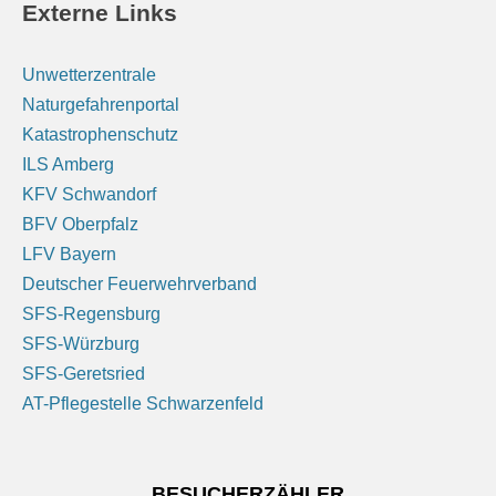
Externe Links
Das Regionalwetter für Oberbayern: Vereinzelt, an
den Alpen teils auch kräftige Schauer und Gewitter.
Unwetterzentrale
Nachts am östlichen Alpenrand noch Regen oder
Naturgefahrenportal
Gewitter, später Auflockerungen. Tiefstwerte 14 bis 17
Katastrophenschutz
Grad.
[...]
ILS Amberg
KFV Schwandorf
Unterfranken: Überwiegend sonnig. Nachts klar,
BFV Oberpfalz
Abkühlung auf 14 bis 9 Grad.
LFV Bayern
6 August 2026
Deutscher Feuerwehrverband
Das Regionalwetter für Unterfranken: Überwiegend
SFS-Regensburg
sonnig. Nachts klar, Abkühlung auf 14 bis 9 Grad.
[...]
SFS-Würzburg
SFS-Geretsried
Mittelfranken: Sonne und Wolken. Nachts meist klar,
AT-Pflegestelle Schwarzenfeld
Abkühlung auf 14 bis 11 Grad.
6 August 2026
BESUCHERZÄHLER
Das Regionalwetter für Mittelfranken: Sonne und