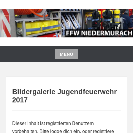
Zum
Inhalt
springen
FREIWILLIGE FEUERWEHR
NIEDERMURACH
MENÜ
Zum
Inhalt
springen
Bildergalerie Jugendfeuerwehr
2017
Dieser Inhalt ist registrierten Benutzern
vorbehalten. Bitte logge dich ein, oder registriere