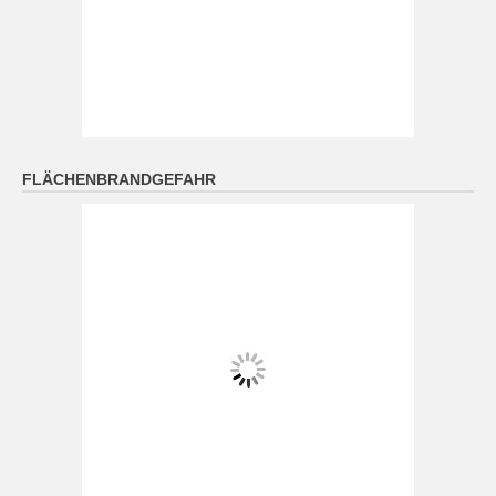
Oberpfalz: Bis zum Abend sonnig. Nachts meist klar
und Abkühlung auf 15 bis 10 Grad.
9 August 2026
Das Regionalwetter für Oberpfalz: Bis zum Abend
sonnig. Nachts meist klar und Abkühlung auf 15 bis 10
FLÄCHENBRANDGEFAHR
Grad.
[...]
München (9.8. 4:00): wolkig 17°
9 August 2026
Wetterwerte von Sonntag 09.08.2026 04:00:
Wetterzustand: wolkig Lufttemperatur in 2 Metern
Höhe: 17° mittlere Windgeschwindigkeit: 2 km/h
mittlere Windrichtung: NO
[...]
Nürnberg (9.8. 4:00): wolkenlos 16°