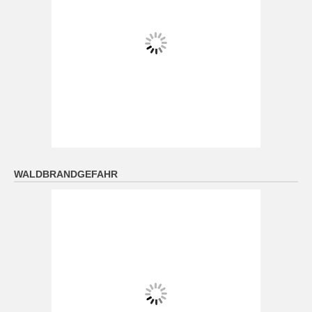
Abkühlung auf 17 bis 10 Grad.
[...]
Oberfranken: Bis zum Abend sonnig. Nachts meist
sternenklar und Abkühlung auf 15 bis 10 Grad.
9 August 2026
Das Regionalwetter für Oberfranken: Bis zum Abend
sonnig. Nachts meist sternenklar und Abkühlung auf
15 bis 10 Grad.
[...]
WALDBRANDGEFAHR
Niederbayern: Bis zum Abend sonnig. Nachts meist
sternenklar und Abkühlung auf 17 bis 11 Grad.
9 August 2026
Das Regionalwetter für Niederbayern: Bis zum Abend
sonnig. Nachts meist sternenklar und Abkühlung auf
17 bis 11 Grad.
[...]