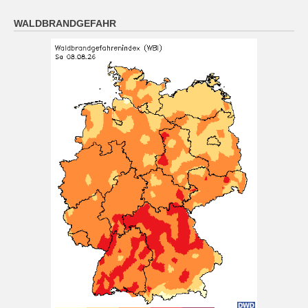
Das Regionalwetter für Oberpfalz: Sonnig oder locker
WALDBRANDGEFAHR
bewölkt. Nachts meist klar, Abkühlung auf 14 bis 9
Grad.
[...]
München (8.8. 4:00): wolkenlos 17°
8 August 2026
Wetterwerte von Samstag 08.08.2026 04:00:
Wetterzustand: wolkenlos Lufttemperatur in 2 Metern
Höhe: 17° mittlere Windrichtung: N
[...]
Nürnberg (8.8. 4:00): wolkenlos 13°
8 August 2026
Wetterwerte von Samstag 08.08.2026 04:00:
Wetterzustand: wolkenlos Lufttemperatur in 2 Metern
Höhe: 13° mittlere Windgeschwindigkeit: 2 km/h