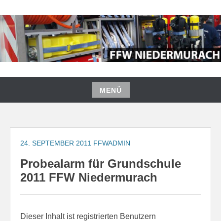
Zum
Inhalt
springen
FREIWILLIGE FEUERWEHR
NIEDERMURACH
MENÜ
Zum
Inhalt
springen
24. SEPTEMBER 2011
FFWADMIN
Probealarm für Grundschule
2011 FFW Niedermurach
Dieser Inhalt ist registrierten Benutzern