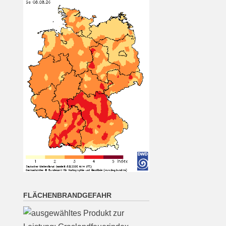
sonnig. Nachts meist klar und
Abkühlung auf 15 bis 10 Grad.
[...]
München (8.8. 16:00):
wolkenlos 29°
8 August 2026
Wetterwerte von Samstag
08.08.2026 16:00:
Wetterzustand: wolkenlos
Lufttemperatur in 2 Metern
Höhe: 29° mittlere
Windrichtung: O
[...]
FLÄCHENBRANDGEFAHR
Nürnberg (8.8. 16:00):
wolkenlos 28°