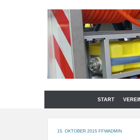
Zum
Inhalt
springen
FREIWILLIGE FEUE
Zum
START
VEREI
Inhalt
springen
15. OKTOBER 2015
FFWADMIN