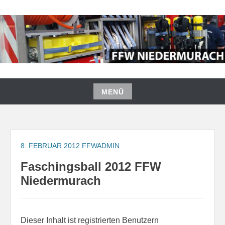
Zum
Inhalt
springen
FREIWILLIGE FEUERWEHR
NIEDERMURACH
MENÜ
Zum
Inhalt
springen
8. FEBRUAR 2012
FFWADMIN
Faschingsball 2012 FFW
Niedermurach
Dieser Inhalt ist registrierten Benutzern