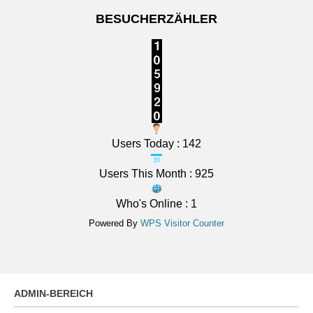
Mittelfranken: Sonne und Wolken. Nachts meist klar,
Abkühlung auf 14 bis 11 Grad.
6 August 2026
BESUCHERZÄHLER
Das Regionalwetter für Mittelfranken: Sonne und
Wolken. Nachts meist klar, Abkühlung auf 14 bis 11
Grad.
[...]
Users Today : 142
Users This Month : 925
Who's Online : 1
Powered By
WPS Visitor Counter