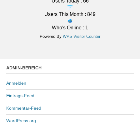
Tiefstwerte bei 21 bis 18 Grad.
Users Today : 66
6 August 2026
Users This Month : 849
Das Regionalwetter für Mittelfranken: Mehr Sonne als
Wolken. Im Verlauf höchstens im Süden Schauer und
Who's Online : 1
Gewitter möglich. In der Nacht teils klar, teils wolkig
Powered By
WPS Visitor Counter
und meist trocken, Tiefstwerte bei 21 bis 18 Grad.
[...]
ADMIN-BEREICH
Anmelden
Eintrags-Feed
Kommentar-Feed
WordPress.org