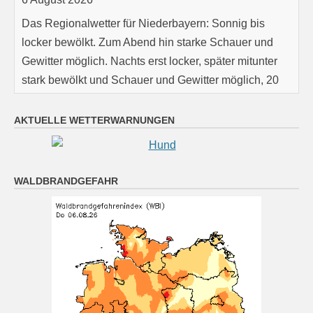
Das Regionalwetter für Niederbayern: Sonnig bis
locker bewölkt. Zum Abend hin starke Schauer und
Gewitter möglich. Nachts erst locker, später mitunter
stark bewölkt und Schauer und Gewitter möglich, 20
bis 17 Grad.
[...]
Oberpfalz: Mehr Sonne als Wolken und höchstens
AKTUELLE WETTERWARNUNGEN
leichtes Schauer- und Gewitterrisiko. Nachts erst
locker, später mitunter stark bewölkt und im Süden der
Region Schauer/Gewitter, 20 bis 17 Grad.
WALDBRANDGEFAHR
6 August 2026
Das Regionalwetter für Oberpfalz: Mehr Sonne als
Wolken und höchstens leichtes Schauer- und
Gewitterrisiko. Nachts erst locker, später mitunter stark
bewölkt und im Süden der Region Schauer/Gewitter,
20 bis 17 Grad.
[...]