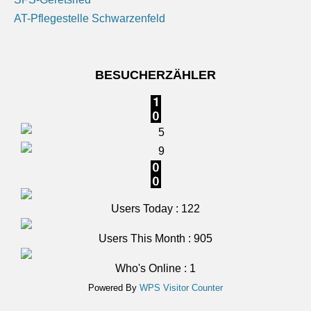
SFS-Geretsried
Mittelfranken: Sonne und Wolken. Nachts meist klar,
AT-Pflegestelle Schwarzenfeld
Abkühlung auf 14 bis 11 Grad.
6 August 2026
BESUCHERZÄHLER
Das Regionalwetter für Mittelfranken: Sonne und
Wolken. Nachts meist klar, Abkühlung auf 14 bis 11
Grad.
[...]
Users Today : 122
Users This Month : 905
Who's Online : 1
Powered By
WPS Visitor Counter