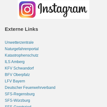
JUGENDFEUERWEHR INSTAGRAM
Oberbayern: Vereinzelt, an den Alpen teils auch
kräftige Schauer und Gewitter. Nachts am östlichen
Alpenrand noch Regen oder Gewitter, später
Auflockerungen. Tiefstwerte 14 bis 17 Grad.
6 August 2026
Externe Links
Das Regionalwetter für Oberbayern: Vereinzelt, an
den Alpen teils auch kräftige Schauer und Gewitter.
Unwetterzentrale
Nachts am östlichen Alpenrand noch Regen oder
Naturgefahrenportal
Gewitter, später Auflockerungen. Tiefstwerte 14 bis 17
Katastrophenschutz
Grad.
[...]
ILS Amberg
KFV Schwandorf
Unterfranken: Überwiegend sonnig. Nachts klar,
BFV Oberpfalz
Abkühlung auf 14 bis 9 Grad.
LFV Bayern
6 August 2026
Deutscher Feuerwehrverband
Das Regionalwetter für Unterfranken: Überwiegend
SFS-Regensburg
sonnig. Nachts klar, Abkühlung auf 14 bis 9 Grad.
[...]
SFS-Würzburg