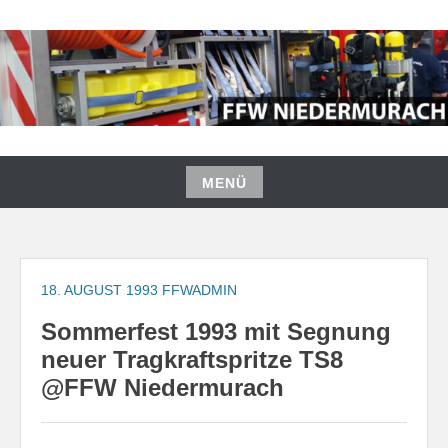
Zum
Inhalt
springen
FREIWILLIGE FEUERWEHR
NIEDERMURACH
MENÜ
Zum
Inhalt
springen
18. AUGUST 1993
FFWADMIN
Sommerfest 1993 mit Segnung
neuer Tragkraftspritze TS8
@FFW Niedermurach