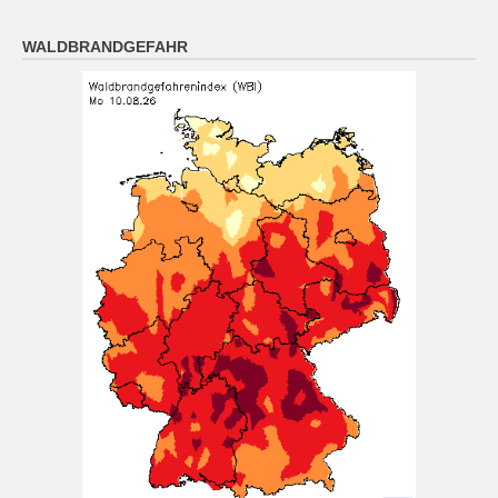
Abkühlung auf 18 bis 15 Grad.
[...]
WALDBRANDGEFAHR
Oberpfalz: Nachts abziehende Schauer und erneut
aufklarender Himmel, Abkühlung auf 19 bis 16 Grad.
10 August 2026
Das Regionalwetter für Oberpfalz: Nachts abziehende
Schauer und erneut aufklarender Himmel, Abkühlung
auf 19 bis 16 Grad.
[...]
München (10.8. 4:00): leicht bewölkt 21°
10 August 2026
Wetterwerte von Montag 10.08.2026 04:00:
Wetterzustand: leicht bewölkt Lufttemperatur in 2
Metern Höhe: 21° mittlere Windrichtung: S
[...]