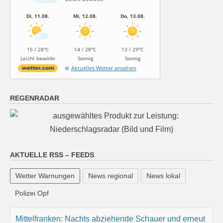
Di, 11.08.
Mi, 12.08.
Do, 13.08.
15 / 28°C
14 / 28°C
13 / 29°C
Leicht bewölkt
Sonnig
Sonnig
Aktuelles Wetter ansehen
REGENRADAR
AKTUELLE RSS – FEEDS
Wetter Warnungen
News regional
News lokal
Mittelfranken: Nachts abziehende Schauer und erneut
aufklarender Himmel, Abkühlung auf 19 bis 16 Grad.
Polizei Opf
10 August 2026
Das Regionalwetter für Mittelfranken: Nachts