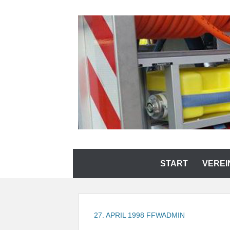
Zum
Inhalt
springen
FREIWILLIGE FEUE
Zum
START
VEREI
Inhalt
springen
27. APRIL 1998
FFWADMIN