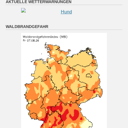
AKTUELLE WETTERWARNUNGEN
klar, Abkühlung auf 14 bis 9 Grad.
7 August 2026
Das Regionalwetter für Oberpfalz: Sonnig oder locker
WALDBRANDGEFAHR
bewölkt. Nachts meist klar, Abkühlung auf 14 bis 9
Grad.
[...]
München (7.8. 16:00): wolkenlos 27°
7 August 2026
Wetterwerte von Freitag 07.08.2026 16:00:
Wetterzustand: wolkenlos Lufttemperatur in 2 Metern
Höhe: 27° mittlere Windrichtung: N
[...]
Nürnberg (7.8. 16:00): wolkenlos 26°
7 August 2026
Wetterwerte von Freitag 07.08.2026 16:00: