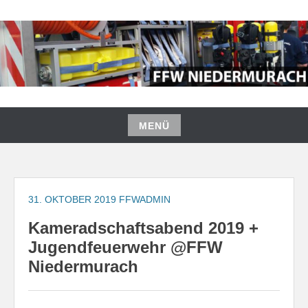
Zum
Inhalt
springen
FREIWILLIGE FEUERWEHR
NIEDERMURACH
MENÜ
Zum
Inhalt
springen
31. OKTOBER 2019
FFWADMIN
Kameradschaftsabend 2019 +
Jugendfeuerwehr @FFW
Niedermurach