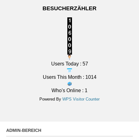
BESUCHERZÄHLER
Unterfranken: Überwiegend sonnig. Nachts klar,
Abkühlung auf 14 bis 9 Grad.
7 August 2026
Das Regionalwetter für Unterfranken: Überwiegend
sonnig. Nachts klar, Abkühlung auf 14 bis 9 Grad.
[...]
Users Today : 57
Users This Month : 1014
Who's Online : 1
Powered By
WPS Visitor Counter
ADMIN-BEREICH