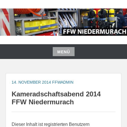
Zum
Inhalt
springen
FREIWILLIGE FEUERWEHR
NIEDERMURACH
MENÜ
Zum
Inhalt
springen
14. NOVEMBER 2014
FFWADMIN
Kameradschaftsabend 2014
FFW Niedermurach
Dieser Inhalt ist registrierten Benutzern