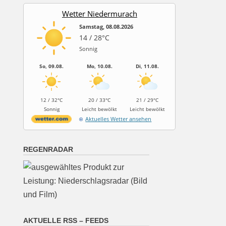
Wetter Niedermurach
Samstag, 08.08.2026
14 / 28°C
Sonnig
So, 09.08.
Mo, 10.08.
Di, 11.08.
12 / 32°C
20 / 33°C
21 / 29°C
Sonnig
Leicht bewölkt
Leicht bewölkt
Aktuelles Wetter ansehen
REGENRADAR
AKTUELLE RSS – FEEDS