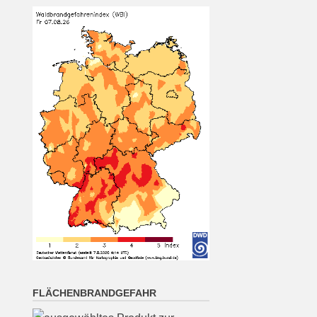
Oberpfalz: Sonnig oder locker
bewölkt. Nachts meist klar,
Abkühlung auf 14 bis 9 Grad.
[...]
München (7.8. 16:00):
wolkenlos 27°
7 August 2026
Wetterwerte von Freitag
07.08.2026 16:00:
Wetterzustand: wolkenlos
Lufttemperatur in 2 Metern
Höhe: 27° mittlere
Windrichtung: N
[...]
FLÄCHENBRANDGEFAHR
Nürnberg (7.8. 16:00):